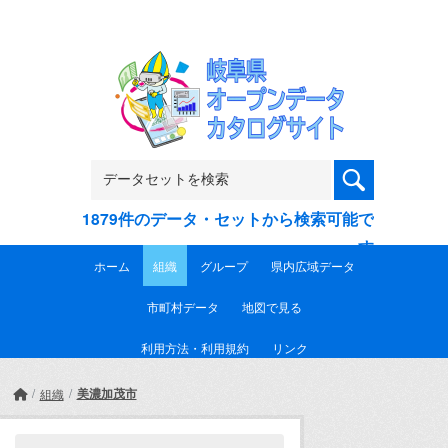
Skip to main content
1879件のデータ・セットから検索可能で
す
ホーム
組織
グループ
県内広域データ
市町村データ
地図で見る
利用方法・利用規約
リンク
美濃加茂市
組織