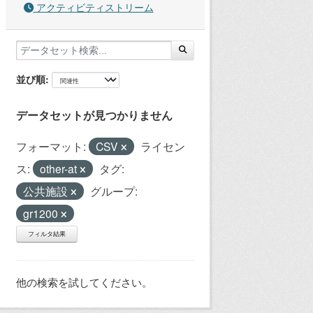
アクティビティストリーム
並び順
データセットが見つかりません
フォーマット:
CSV
ライセン
ス:
other-at
タグ:
公共施設
グループ:
gr1200
フィルタ結果
他の検索を試してください。