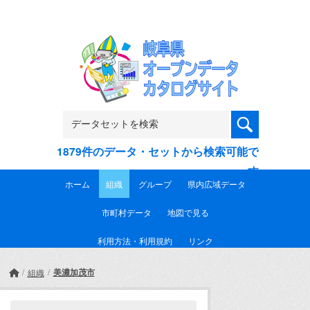
Skip to main content
1879件のデータ・セットから検索可能で
す
ホーム
組織
グループ
県内広域データ
市町村データ
地図で見る
利用方法・利用規約
リンク
美濃加茂市
組織