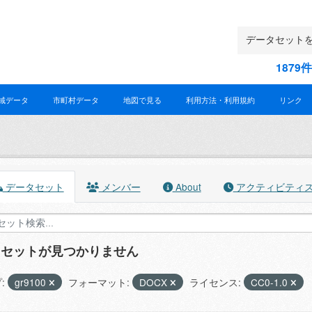
187
域データ
市町村データ
地図で見る
利用方法・利用規約
リンク
データセット
メンバー
About
アクティビティ
タセットが見つかりません
:
gr9100
フォーマット:
DOCX
ライセンス:
CC0-1.0