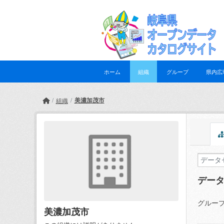
Skip to main content
ホーム
組織
グループ
県内広
美濃加茂市
組織
デー
グループ
美濃加茂市