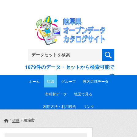
Skip to main content
1879件のデータ・セットから検索可能で
す
ホーム
組織
グループ
県内広域データ
市町村データ
地図で見る
利用方法・利用規約
リンク
瑞浪市
組織