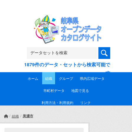
Skip to main content
1879件のデータ・セットから検索可能で
す
ホーム
組織
グループ
県内広域データ
市町村データ
地図で見る
利用方法・利用規約
リンク
美濃市
組織