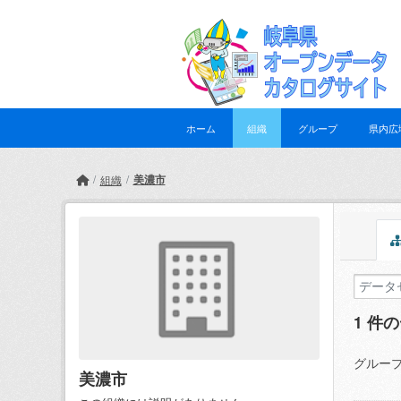
Skip to main content
ホーム
組織
グループ
県内広
美濃市
組織
1 件
グループ
美濃市