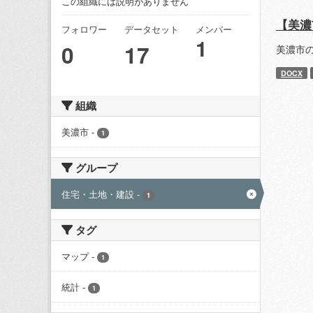
この組織には説明がありません
【美濃
フォロワー
データセット
メンバー
1
0
17
美濃市
DOCX
組織
美濃市
-
1
グループ
住宅・土地・建設
-
1
タグ
マップ
-
1
統計
-
1