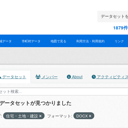
187
域データ
市町村データ
地図で見る
利用方法・利用規約
リンク
データセット
メンバー
About
アクティビティ
のデータセットが見つかりました
:
住宅・土地・建設
フォーマット:
DOCX