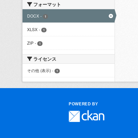
フォーマット
DOCX
-
1
XLSX
-
1
ZIP
-
1
ライセンス
その他 (表示)
-
1
POWERED BY