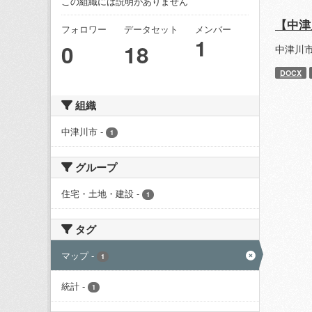
この組織には説明がありません
【中津
フォロワー
データセット
メンバー
1
0
18
中津川
DOCX
組織
中津川市
-
1
グループ
住宅・土地・建設
-
1
タグ
マップ
-
1
統計
-
1