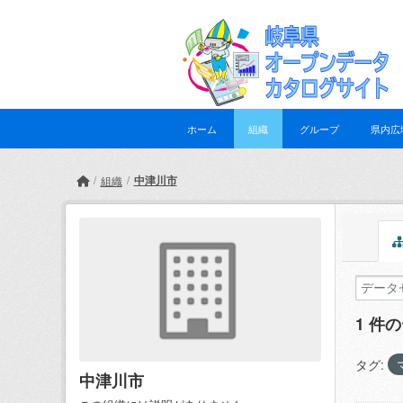
Skip to main content
ホーム
組織
グループ
県内広
中津川市
組織
1 件
タグ:
中津川市