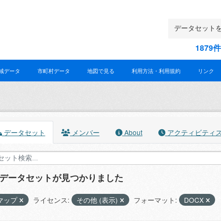
187
域データ
市町村データ
地図で見る
利用方法・利用規約
リンク
データセット
メンバー
About
アクティビティ
のデータセットが見つかりました
マップ
ライセンス:
その他 (表示)
フォーマット:
DOCX