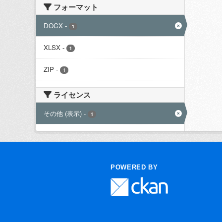
フォーマット
DOCX
-
1
XLSX
-
1
ZIP
-
1
ライセンス
その他 (表示)
-
1
POWERED BY