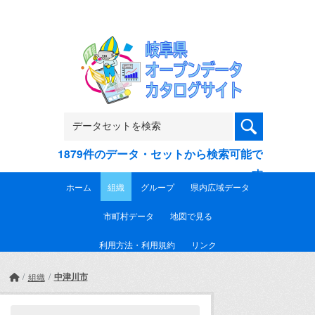
Skip to main content
1879件のデータ・セットから検索可能で
す
ホーム
組織
グループ
県内広域データ
市町村データ
地図で見る
利用方法・利用規約
リンク
中津川市
組織