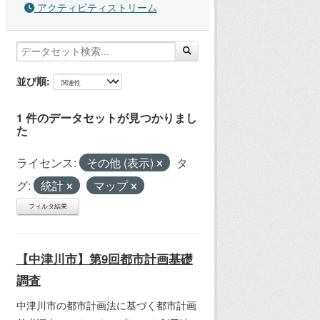
アクティビティストリーム
並び順
1 件のデータセットが見つかりまし
た
ライセンス:
その他 (表示)
タ
グ:
統計
マップ
フィルタ結果
【中津川市】第9回都市計画基礎
調査
中津川市の都市計画法に基づく都市計画