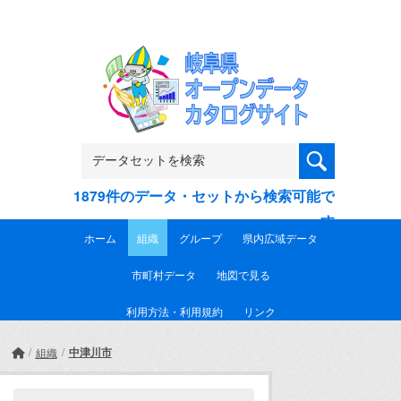
Skip to main content
1879件のデータ・セットから検索可能で
す
ホーム
組織
グループ
県内広域データ
市町村データ
地図で見る
利用方法・利用規約
リンク
中津川市
組織