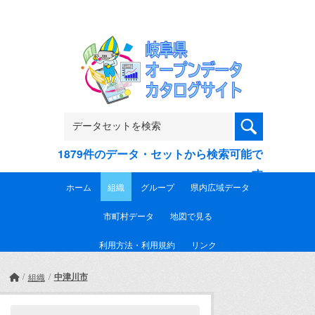
Skip to main content
1879件のデータ・セットから検索可能で
す
ホーム
組織
グループ
県内広域データ
市町村データ
地図で見る
利用方法・利用規約
リンク
中津川市
組織