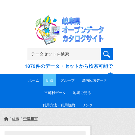
Skip to main content
1879件のデータ・セットから検索可能で
す
ホーム
組織
グループ
県内広域データ
市町村データ
地図で見る
利用方法・利用規約
リンク
中津川市
組織