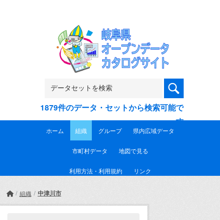
Skip to main content
1879件のデータ・セットから検索可能で
す
ホーム
組織
グループ
県内広域データ
市町村データ
地図で見る
利用方法・利用規約
リンク
中津川市
組織