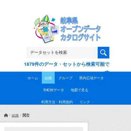
Skip to main content
1879件のデータ・セットから検索可能で
す
ホーム
組織
グループ
県内広域データ
市町村データ
地図で見る
利用方法・利用規約
リンク
関市
組織