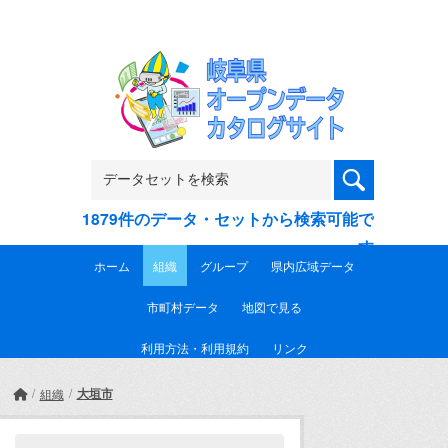
Skip to main content
1879件のデータ・セットから検索可能で
す
ホーム
組織
グループ
県内広域データ
市町村データ
地図で見る
利用方法・利用規約
リンク
大垣市
組織