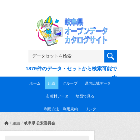
Skip to main content
1879件のデータ・セットから検索可能で
す
ホーム
組織
グループ
県内広域データ
市町村データ
地図で見る
利用方法・利用規約
リンク
岐阜県 公安委員会
組織