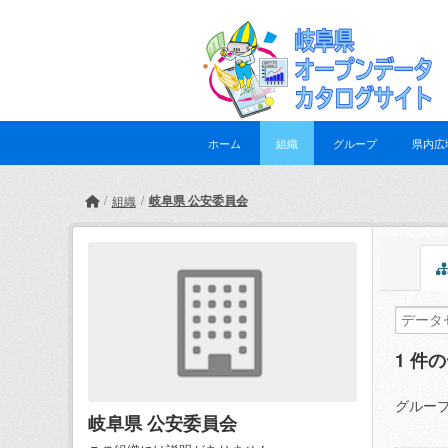
Skip to main content
ホーム
組織
グループ
県内広
岐阜県 公安委員会
組織
1 件
グループ
岐阜県 公安委員会