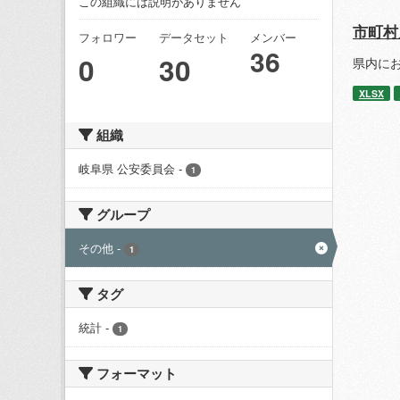
この組織には説明がありません
市町村
フォロワー
データセット
メンバー
36
0
30
県内にお
XLSX
組織
岐阜県 公安委員会
-
1
グループ
その他
-
1
タグ
統計
-
1
フォーマット