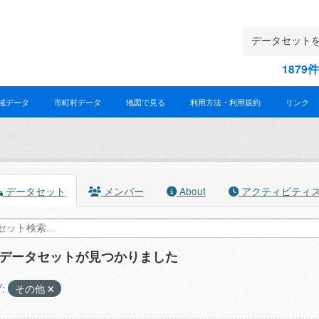
187
域データ
市町村データ
地図で見る
利用方法・利用規約
リンク
データセット
メンバー
About
アクティビティ
のデータセットが見つかりました
:
その他