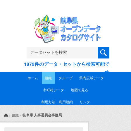
Skip to main content
1879件のデータ・セットから検索可能で
す
ホーム
組織
グループ
県内広域データ
市町村データ
地図で見る
利用方法・利用規約
リンク
岐阜県 人事委員会事務局
組織