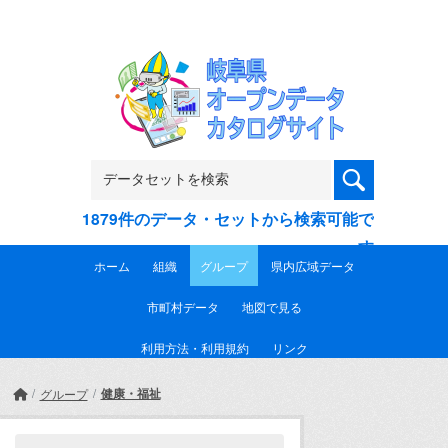
Skip to main content
1879件のデータ・セットから検索可能で
す
ホーム
組織
グループ
県内広域データ
市町村データ
地図で見る
利用方法・利用規約
リンク
健康・福祉
グループ