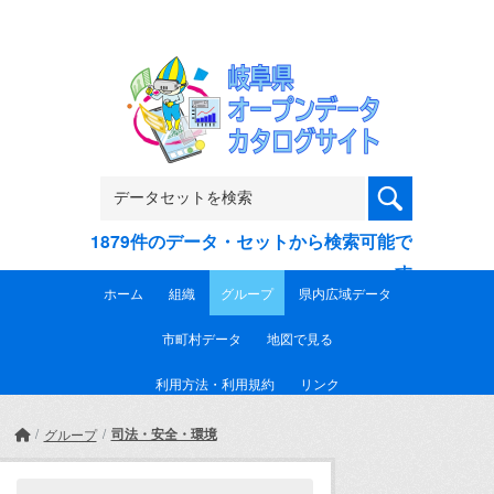
Skip to main content
1879件のデータ・セットから検索可能で
す
ホーム
組織
グループ
県内広域データ
市町村データ
地図で見る
利用方法・利用規約
リンク
司法・安全・環境
グループ