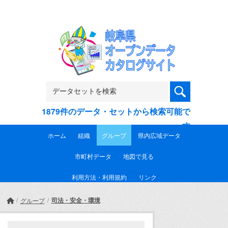
Skip to main content
1879件のデータ・セットから検索可能で
す
ホーム
組織
グループ
県内広域データ
市町村データ
地図で見る
利用方法・利用規約
リンク
司法・安全・環境
グループ