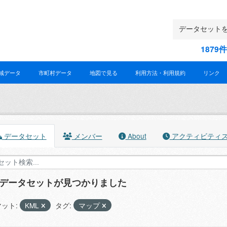
187
域データ
市町村データ
地図で見る
利用方法・利用規約
リンク
データセット
メンバー
About
アクティビティ
のデータセットが見つかりました
ット:
KML
タグ:
マップ