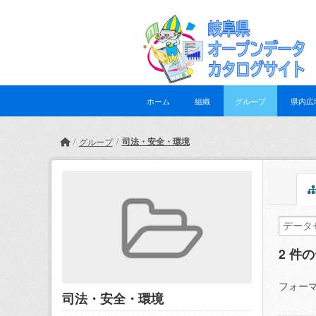
Skip to main content
ホーム
組織
グループ
県内広
司法・安全・環境
グループ
2 件
フォーマ
司法・安全・環境