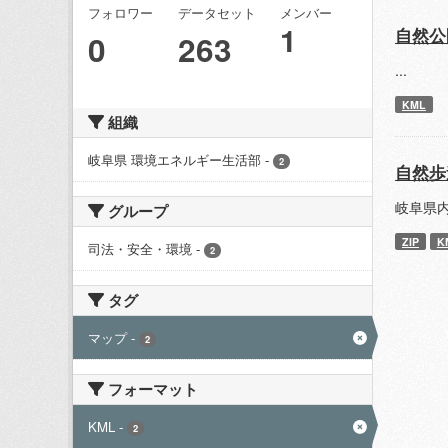
フォロワー
データセット
メンバー
1
自然公
0
263
...
KML
組織
岐阜県 環境エネルギー生活部
-
2
自然歩
岐阜県
グループ
ZIP
K
司法・安全・環境
-
2
タグ
マップ
-
2
フォーマット
KML
-
2