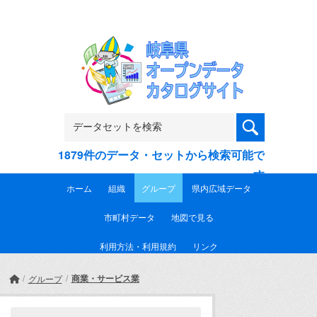
Skip to main content
1879件のデータ・セットから検索可能で
す
ホーム
組織
グループ
県内広域データ
市町村データ
地図で見る
利用方法・利用規約
リンク
商業・サービス業
グループ