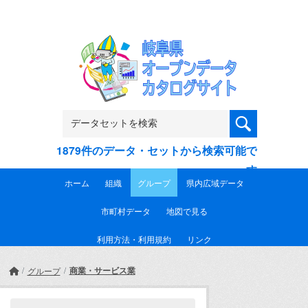
Skip to main content
1879件のデータ・セットから検索可能で
す
ホーム
組織
グループ
県内広域データ
市町村データ
地図で見る
利用方法・利用規約
リンク
商業・サービス業
グループ