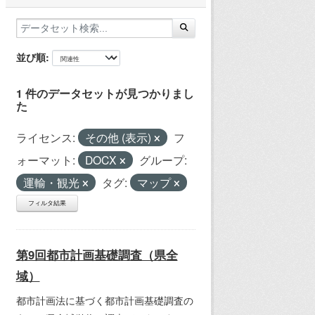
並び順
1 件のデータセットが見つかりまし
た
ライセンス:
その他 (表示)
フ
ォーマット:
DOCX
グループ:
運輸・観光
タグ:
マップ
フィルタ結果
第9回都市計画基礎調査（県全
域）
都市計画法に基づく都市計画基礎調査の