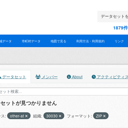
187
域データ
市町村データ
地図で見る
利用方法・利用規約
リンク
データセット
メンバー
About
アクティビティ
タセットが見つかりません
ス:
other-at
組織:
30030
フォーマット:
ZIP