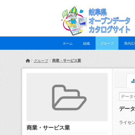
Skip to main content
ホーム
組織
グループ
県内広
商業・サービス業
グループ
デー
ライセン
商業・サービス業