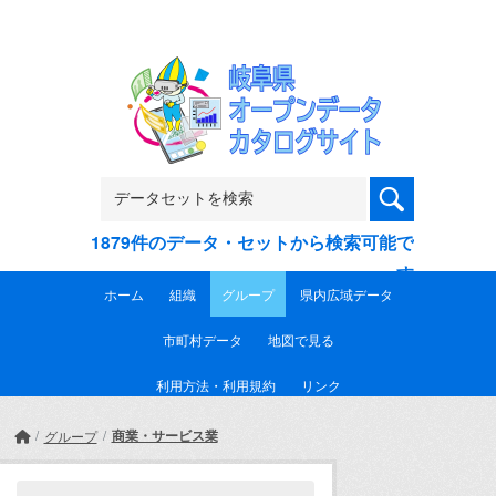
Skip to main content
1879件のデータ・セットから検索可能で
す
ホーム
組織
グループ
県内広域データ
市町村データ
地図で見る
利用方法・利用規約
リンク
商業・サービス業
グループ