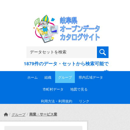
Skip to main content
1879件のデータ・セットから検索可能で
す
ホーム
組織
グループ
県内広域データ
市町村データ
地図で見る
利用方法・利用規約
リンク
商業・サービス業
グループ