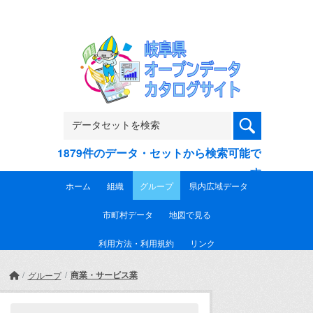
Skip to main content
1879件のデータ・セットから検索可能で
す
ホーム
組織
グループ
県内広域データ
市町村データ
地図で見る
利用方法・利用規約
リンク
商業・サービス業
グループ