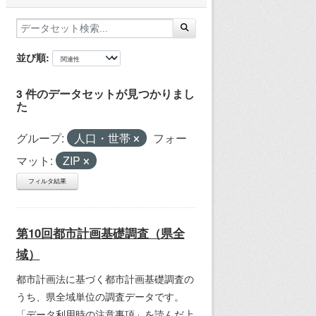
並び順
3 件のデータセットが見つかりまし
た
グループ:
人口・世帯
フォー
マット:
ZIP
フィルタ結果
第10回都市計画基礎調査（県全
域）
都市計画法に基づく都市計画基礎調査の
うち、県全域単位の調査データです。
「データ利用時の注意事項」を読んだ上