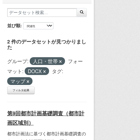
並び順
2 件のデータセットが見つかりまし
た
グループ:
人口・世帯
フォー
マット:
DOCX
タグ:
マップ
フィルタ結果
第9回都市計画基礎調査（都市計
画区域別）
都市計画法に基づく都市計画基礎調査の