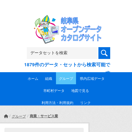
Skip to main content
1879件のデータ・セットから検索可能で
す
ホーム
組織
グループ
県内広域データ
市町村データ
地図で見る
利用方法・利用規約
リンク
商業・サービス業
グループ