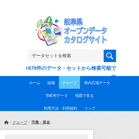
Skip to main content
1879件のデータ・セットから検索可能で
す
ホーム
組織
グループ
県内広域データ
市町村データ
地図で見る
利用方法・利用規約
リンク
労働・賃金
グループ