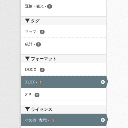
運輸・観光
-
1
タグ
マップ
-
2
統計
-
2
フォーマット
DOCX
-
2
XLSX
-
2
ZIP
-
2
ライセンス
その他 (表示)
-
2