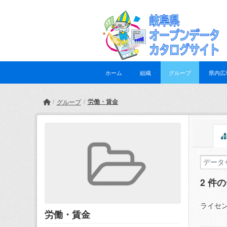
Skip to main content
ホーム
組織
グループ
県内広
労働・賃金
グループ
2 件
ライセン
労働・賃金