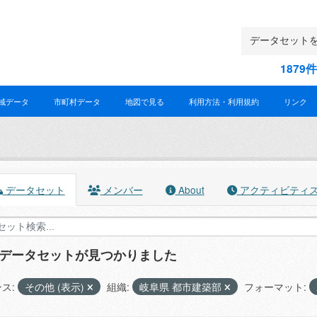
187
域データ
市町村データ
地図で見る
利用方法・利用規約
リンク
データセット
メンバー
About
アクティビティ
のデータセットが見つかりました
ス:
その他 (表示)
組織:
岐阜県 都市建築部
フォーマット: