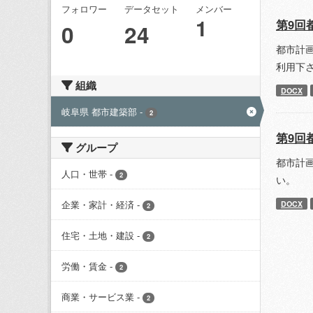
フォロワー
データセット
メンバー
1
第9回
0
24
都市計
利用下
組織
DOCX
岐阜県 都市建築部
-
2
第9回
グループ
都市計
人口・世帯
-
2
い。
企業・家計・経済
-
DOCX
2
住宅・土地・建設
-
2
労働・賃金
-
2
商業・サービス業
-
2