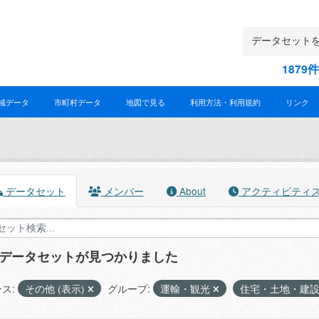
187
域データ
市町村データ
地図で見る
利用方法・利用規約
リンク
データセット
メンバー
About
アクティビティ
のデータセットが見つかりました
ス:
その他 (表示)
グループ:
運輸・観光
住宅・土地・建