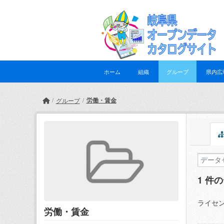
Skip to main content
ホーム
組織
グループ
県内広
労働・賃金
グループ
1 件
ライセン
労働・賃金