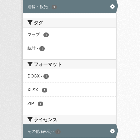
運輸・観光
-
1
タグ
マップ
-
1
統計
-
1
フォーマット
DOCX
-
1
XLSX
-
1
ZIP
-
1
ライセンス
その他 (表示)
-
1