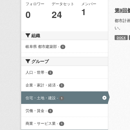
フォロワー
データセット
メンバー
1
第9回
0
24
都市計
い。
組織
DOCX
岐阜県 都市建築部
-
1
グループ
人口・世帯
-
1
企業・家計・経済
-
1
住宅・土地・建設
-
1
労働・賃金
-
1
商業・サービス業
-
1