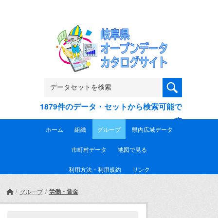
Skip to main content
1879件のデータ・セットから検索可能で
す
ホーム
組織
グループ
県内広域データ
市町村データ
地図で見る
利用方法・利用規約
リンク
労働・賃金
グループ