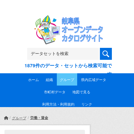
Skip to main content
1879件のデータ・セットから検索可能で
す
ホーム
組織
グループ
県内広域データ
市町村データ
地図で見る
利用方法・利用規約
リンク
労働・賃金
グループ