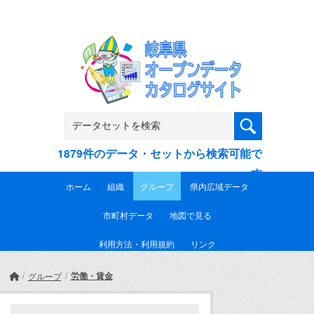
Skip to main content
1879件のデータ・セットから検索可能で
す
ホーム
組織
グループ
県内広域データ
市町村データ
地図で見る
利用方法・利用規約
リンク
労働・賃金
グループ