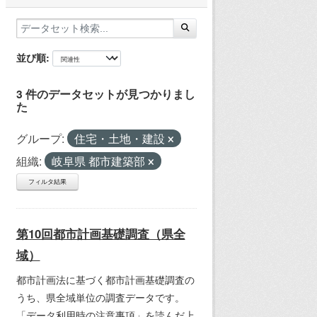
並び順
3 件のデータセットが見つかりまし
た
グループ:
住宅・土地・建設
組織:
岐阜県 都市建築部
フィルタ結果
第10回都市計画基礎調査（県全
域）
都市計画法に基づく都市計画基礎調査の
うち、県全域単位の調査データです。
「データ利用時の注意事項」を読んだ上