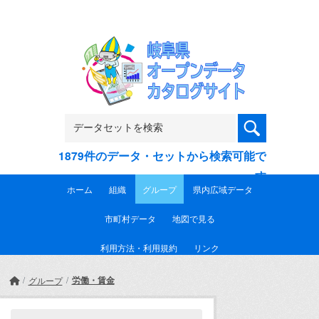
Skip to main content
1879件のデータ・セットから検索可能で
す
ホーム
組織
グループ
県内広域データ
市町村データ
地図で見る
利用方法・利用規約
リンク
労働・賃金
グループ