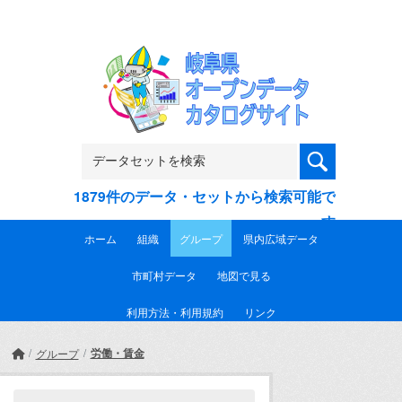
Skip to main content
1879件のデータ・セットから検索可能で
す
ホーム
組織
グループ
県内広域データ
市町村データ
地図で見る
利用方法・利用規約
リンク
労働・賃金
グループ