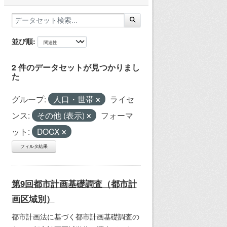
並び順
2 件のデータセットが見つかりまし
た
グループ:
人口・世帯
ライセ
ンス:
その他 (表示)
フォーマ
ット:
DOCX
フィルタ結果
第9回都市計画基礎調査（都市計
画区域別）
都市計画法に基づく都市計画基礎調査の