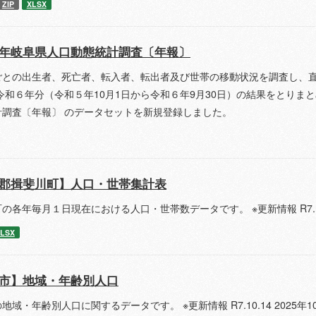
ZIP
XLSX
年岐阜県人口動態統計調査〔年報〕
ごとの出生者、死亡者、転入者、転出者及び世帯の移動状況を調査し、
令和６年分（令和５年10月1日から令和６年9月30日）の結果をとりまとめた
計調査〔年報〕 のデータセットを新規登録しました。
郡揖斐川町】人口・世帯集計表
の各年毎月１日現在における人口・世帯数データです。 ※更新情報 R7.10
LSX
市】地域・年齢別人口
地域・年齢別人口に関するデータです。 ※更新情報 R7.10.14 2025