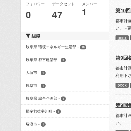
フォロワー
データセット
メンバー
1
第10
0
47
都市計
い。 ※
組織
DOCX
岐阜県 環境エネルギー生活部
-
18
第9回
岐阜県 都市建築部
-
3
都市計
大垣市
-
1
利用下
岐阜市
-
DOCX
1
岐阜県 総合企画部
-
1
第9回
揖斐郡揖斐川町
-
1
都市計
い。
瑞浪市
-
1