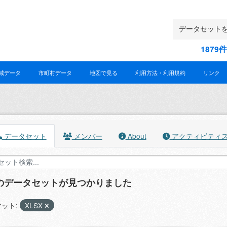
187
域データ
市町村データ
地図で見る
利用方法・利用規約
リンク
データセット
メンバー
About
アクティビティ
件のデータセットが見つかりました
ット:
XLSX