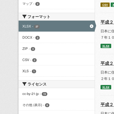
マップ
-
2
CSV
フォーマット
平成２
XLSX
-
27
日本に
７年１
DOCX
-
3
XLSX
ZIP
-
3
CSV
-
2
平成２
XLS
-
日本に
1
２年１
ライセンス
XLSX
cc-by-21-jp
-
13
平成２
その他 (表示)
-
6
日本に