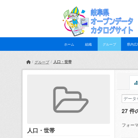
Skip to main content
ホーム
組織
グループ
県内広
人口・世帯
グループ
27 
フォーマ
人口・世帯