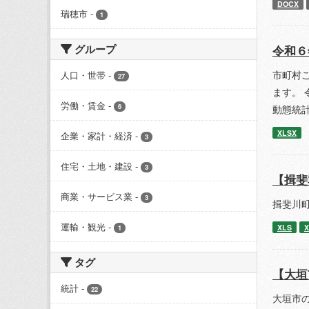
DOCX
瑞穂市
-
1
グループ
令和６
市町村
人口・世帯
-
27
ます。 
労働・賃金
-
6
動態統
XLSX
企業・家計・経済
-
3
住宅・土地・建設
-
3
【揖斐
商業・サービス業
-
3
揖斐川町
運輸・観光
-
XLS
X
1
タグ
【大垣
統計
-
22
大垣市の