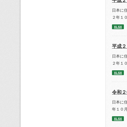
日本に
２年１
XLSX
平成２
日本に
２年１
XLSX
令和２
日本に
年１０
XLSX