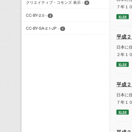
クリエイティブ・コモンズ 表示
-
5
７年１
CC-BY-2.0
-
2
XLSX
CC-BY-SA-2.1-JP
-
1
平成２
日本に
２年１
XLSX
平成２
日本に
７年１
XLSX
平成２