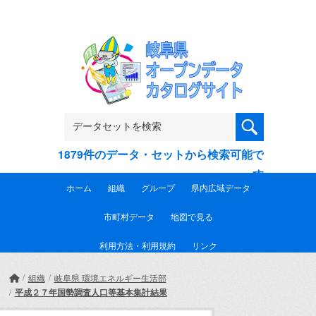
Skip to main content
1879件のデータ・セットから検索可能で
す
ホーム
組織
グループ
県内広域データ
市町村データ
地図で見る
利用方法・利用規約
リンク
組織
岐阜県 環境エネルギー生活部
平成２７年国勢調査人口等基本集計結果