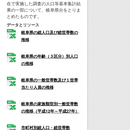
在で実施した調査の人口等基本集計結
果の一部について、岐阜県分をとりま
とめたものです。
データとリソース
岐阜県の総人口及び総世帯数の
推移
岐阜県の年齢（３区分）別人口
の推移
岐阜県の一般世帯数及び１世帯
当たり人員の推移
岐阜県の家族類型別一般世帯数
の推移（平成12年～平成27年）
市町村別総人口・総世帯数