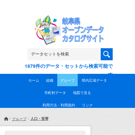
Skip to main content
1879件のデータ・セットから検索可能で
す
ホーム
組織
グループ
県内広域データ
市町村データ
地図で見る
利用方法・利用規約
リンク
人口・世帯
グループ