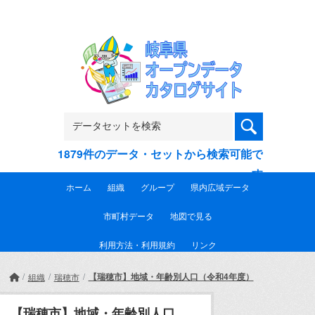
Skip to main content
1879件のデータ・セットから検索可能で
す
ホーム
組織
グループ
県内広域データ
市町村データ
地図で見る
利用方法・利用規約
リンク
【瑞穂市】地域・年齢別人口（令和4年度）
組織
瑞穂市
【瑞穂市】地域・年齢別人口