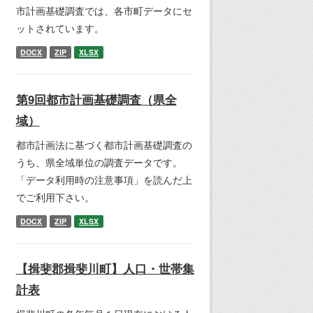
市計画基礎調査では、各市町データにセ
ットされています。
DOCX
ZIP
XLSX
第9回都市計画基礎調査（県全
域）
都市計画法に基づく都市計画基礎調査の
うち、県全域単位の調査データです。
「データ利用時の注意事項」を読んだ上
でご利用下さい。
DOCX
ZIP
XLSX
【揖斐郡揖斐川町】人口・世帯集
計表