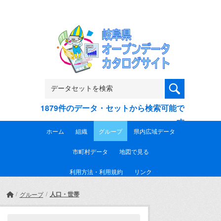
Skip to main content
1879件のデータ・セットから検索可能で
す
ホーム
組織
グループ
県内広域データ
市町村データ
地図で見る
利用方法・利用規約
リンク
人口・世帯
グループ