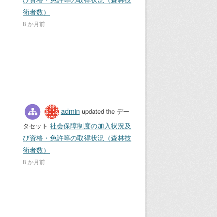
術者数）
8 か月前
admin
updated the デー
社会保障制度の加入状況及
タセット
び資格・免許等の取得状況（森林技
術者数）
8 か月前