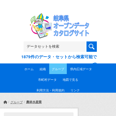
Skip to main content
1879件のデータ・セットから検索可能で
す
ホーム
組織
グループ
県内広域データ
市町村データ
地図で見る
利用方法・利用規約
リンク
農林水産業
グループ