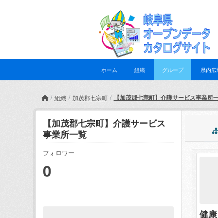
Skip to main content
ホーム
組織
グループ
県内広
【加茂郡七宗町】介護サービス事業所
組織
加茂郡七宗町
【加茂郡七宗町】介護サービス
事業所一覧
フォロワー
0
健康