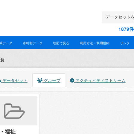
187
域データ
市町村データ
地図で見る
利用方法・利用規約
リンク
一覧
データセット
グループ
アクティビティストリーム
・福祉