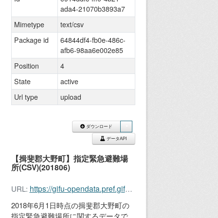
ada4-21070b3893a7
Mimetype
text/csv
Package id
64844df4-fb0e-486c-
afb6-98aa6e002e85
Position
4
State
active
Url type
upload
ダウンロード
データAPI
【揖斐郡大野町】指定緊急避難場
所(CSV)(201806)
https://gifu-opendata.pref.gifu.lg.jp/dataset/64844df4-fb0e-486c-afb6-98aa6e002e85/resource/e914ddfc-fff0-4b21-ada4-21070b3893a7/download/214035evacuationspace201806.csv
URL:
2018年6月1日時点の揖斐郡大野町の
指定緊急避難場所に関するデータで