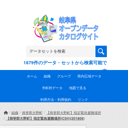
Skip to main content
1879件のデータ・セットから検索可能で
す
ホーム
組織
グループ
県内広域データ
市町村データ
地図で見る
利用方法・利用規約
リンク
組織
揖斐郡大野町
【揖斐郡大野町】指定緊急避難場所
【揖斐郡大野町】指定緊急避難場所(CSV)(201806)