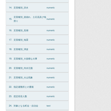
14.
災害種別_洪水
numeric
災害種別_崖崩れ、土石流及び地
15.
numeric
滑り
16.
災害種別_高潮
numeric
17.
災害種別_地震
numeric
18.
災害種別_津波
numeric
19.
災害種別_大規模な火事
numeric
20.
災害種別_内水氾濫
numeric
21.
災害種別_火山現象
numeric
22.
指定避難所との重複
numeric
23.
想定収容人数
numeric
24.
対象となる町会・自治会
text