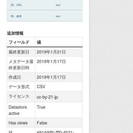
25.
URL
text
26.
備考
text
追加情報
フィールド
値
最終更新日
2019年1月21日
メタデータ最
2019年1月17日
終更新日時
作成日
2019年1月17日
データ形式
CSV
ライセンス
cc-by-21-jp
Datastore
True
active
Has views
False
Id
e914ddfc-fff0-4b21-