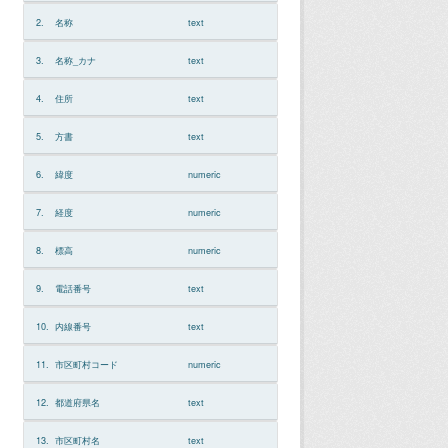
2.
名称
text
3.
名称_カナ
text
4.
住所
text
5.
方書
text
6.
緯度
numeric
7.
経度
numeric
8.
標高
numeric
9.
電話番号
text
10.
内線番号
text
11.
市区町村コード
numeric
12.
都道府県名
text
13.
市区町村名
text