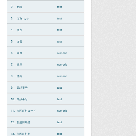
2.
名称
text
3.
名称_カナ
text
4.
住所
text
5.
方書
text
6.
緯度
numeric
7.
経度
numeric
8.
標高
numeric
9.
電話番号
text
10.
内線番号
text
11.
市区町村コード
numeric
12.
都道府県名
text
13.
市区町村名
text