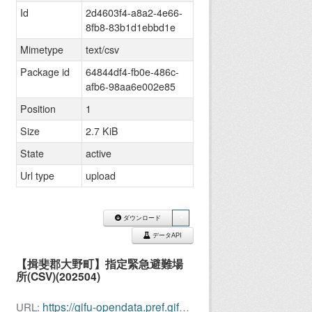
Id
2d4603f4-a8a2-4e66-
8fb8-83b1d1ebbd1e
Mimetype
text/csv
Package id
64844df4-fb0e-486c-
afb6-98aa6e002e85
Position
1
Size
2.7 KiB
State
active
Url type
upload
ダウンロード
データAPI
【揖斐郡大野町】指定緊急避難場
所(CSV)(202504)
https://gifu-opendata.pref.gifu.lg.jp/dataset/64844df4-fb0e-486c-afb6-98aa6e002e85/resource/2d4603f4-a8a2-4e66-8fb8-83b1d1ebbd1e/download/ono_kinkyuuhinan_202504.csv
URL: