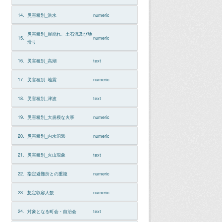
14.
災害種別_洪水
numeric
災害種別_崖崩れ、土石流及び地
15.
numeric
滑り
16.
災害種別_高潮
text
17.
災害種別_地震
numeric
18.
災害種別_津波
text
19.
災害種別_大規模な火事
numeric
20.
災害種別_内水氾濫
numeric
21.
災害種別_火山現象
text
22.
指定避難所との重複
numeric
23.
想定収容人数
numeric
24.
対象となる町会・自治会
text