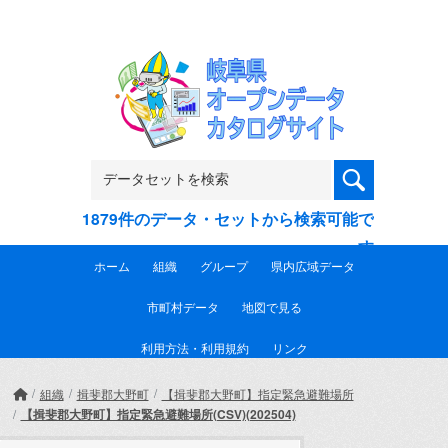
Skip to main content
1879件のデータ・セットから検索可能で
す
ホーム
組織
グループ
県内広域データ
市町村データ
地図で見る
利用方法・利用規約
リンク
組織
揖斐郡大野町
【揖斐郡大野町】指定緊急避難場所
【揖斐郡大野町】指定緊急避難場所(CSV)(202504)