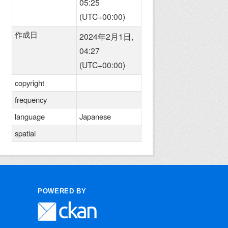
05:25
(UTC+00:00)
作成日
2024年2月1日,
04:27
(UTC+00:00)
copyright
frequency
language
Japanese
spatial
POWERED BY