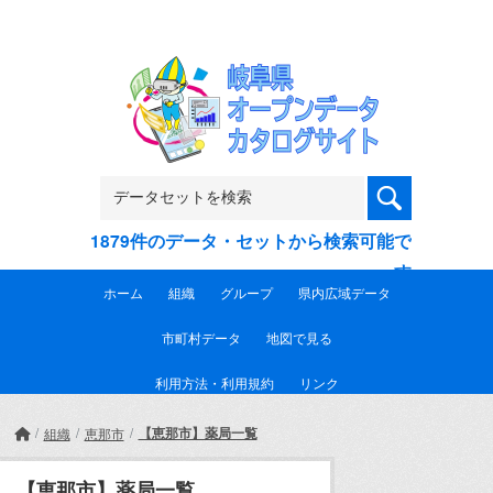
Skip to main content
1879件のデータ・セットから検索可能で
す
ホーム
組織
グループ
県内広域データ
市町村データ
地図で見る
利用方法・利用規約
リンク
【恵那市】薬局一覧
組織
恵那市
【恵那市】薬局一覧