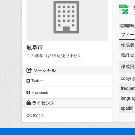
追加情報
フィー
作成者
岐阜市
最終更
この組織には説明がありません
作成日
ソーシャル
copyrig
Twitter
freque
Facebook
langua
ライセンス
spatial
CC-BY-2.0