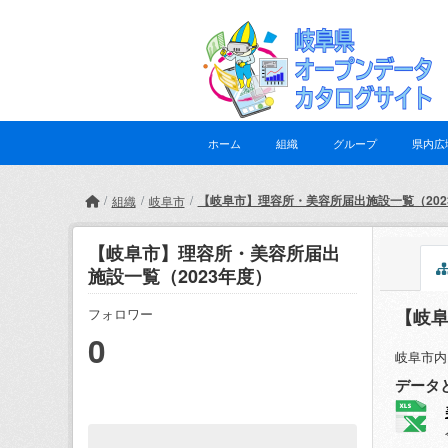
Skip to main content
ホーム
組織
グループ
県内広
【岐阜市】理容所・美容所届出施設一覧（202
組織
岐阜市
【岐阜市】理容所・美容所届出
施設一覧（2023年度）
【岐阜
フォロワー
0
岐阜市内
データ