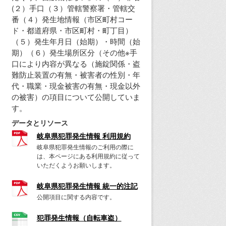
(２）手口（３）管轄警察署・管轄交
番（４）発生地情報（市区町村コー
ド・都道府県・市区町村・町丁目）
（５）発生年月日（始期）・時間（始
期）（６）発生場所区分（その他※手
口により内容が異なる（施錠関係・盗
難防止装置の有無・被害者の性別・年
代・職業・現金被害の有無・現金以外
の被害）の項目について公開していま
す。
データとリソース
岐阜県犯罪発生情報 利用規約
岐阜県犯罪発生情報のご利用の際に
は、本ページにある利用規約に従って
いただくようお願いします。
岐阜県犯罪発生情報 統一的注記
公開項目に関する内容です。
犯罪発生情報（自転車盗）