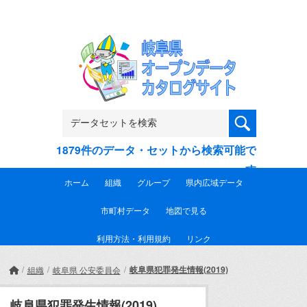
Skip to main content
1879件のデータ・セットから検索可能で
す
ホーム
組織
グループ
県内広域データ
市町村データ
地図で見る
利用方法・利用規約
リンク
岐阜県犯罪発生情報(2019)
組織
岐阜県 公安委員会
岐阜県犯罪発生情報(2019)