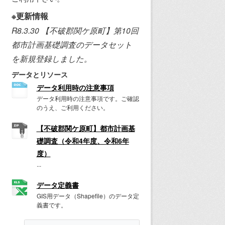
※更新情報
R8.3.30 【不破郡関ケ原町】第10回
都市計画基礎調査のデータセット
を新規登録しました。
データとリソース
データ利用時の注意事項
データ利用時の注意事項です。ご確認
のうえ、ご利用ください。
【不破郡関ケ原町】都市計画基
礎調査（令和4年度、令和6年
度）
...
データ定義書
GIS用データ（Shapefile）のデータ定
義書です。