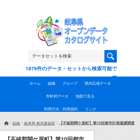
Skip to main content
1879件のデータ・セットから検索可能で
す
ホーム
組織
グループ
県内広域データ
市町村データ
地図で見る
利用方法・利用規約
リンク
【不破郡関ケ原町】第10回都市計画基礎調査
組織
岐阜県 都市建築部
【不破郡関ケ原町】第10回都市