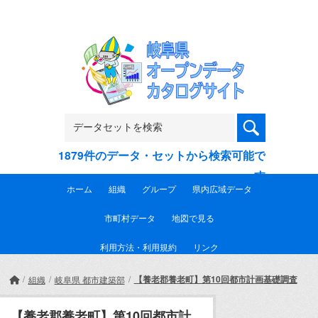
Skip to main content
1879件のデータ・セットから検索可能で
す
ホーム
組織
グループ
県内広域データ
市町村データ
地図で見る
利用方法・利用規約
リンク
【養老郡養老町】第10回都市計画基礎調査
組織
岐阜県 都市建築部
【養老郡養老町】第10回都市計