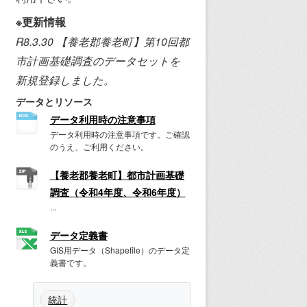
※更新情報
R8.3.30 【養老郡養老町】第10回都
市計画基礎調査のデータセットを
新規登録しました。
データとリソース
データ利用時の注意事項
データ利用時の注意事項です。ご確認
のうえ、ご利用ください。
【養老郡養老町】都市計画基礎
調査（令和4年度、令和6年度）
...
データ定義書
GIS用データ（Shapefile）のデータ定
義書です。
統計